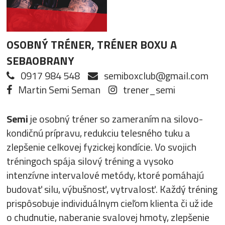
OSOBNÝ TRÉNER, TRÉNER BOXU A
SEBAOBRANY
0917 984 548
semiboxclub@gmail.com
Martin Semi Seman
trener_semi
Semi
je osobný tréner so zameraním na silovo-
kondičnú prípravu, redukciu telesného tuku a
zlepšenie celkovej fyzickej kondície. Vo svojich
tréningoch spája silový tréning a vysoko
intenzívne intervalové metódy, ktoré pomáhajú
budovať silu, výbušnosť, vytrvalosť. Každý tréning
prispôsobuje individuálnym cieľom klienta či už ide
o chudnutie, naberanie svalovej hmoty, zlepšenie